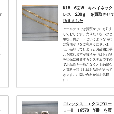
K18 6面W キヘイネック
ケ
レス 200ｇ を買取させ
頂きました
アールデコでは質預かりにも注力
しております。売りたくないけど
に
急な出費が・・というような時に
入
は質預かりをご利用くださいま
ホ
せ。売却してしまうとお品物は手
に
元を離れますが質預かりはお品物
だ
を担保に融資するシステムですの
でお品物を手放さなくとも融資金
と質料を頂ければお品物が返って
きます。お問い合わせはお気軽
に！！
ロレックス エクスプロー
ー
ラーⅡ 16570 Y番 を買