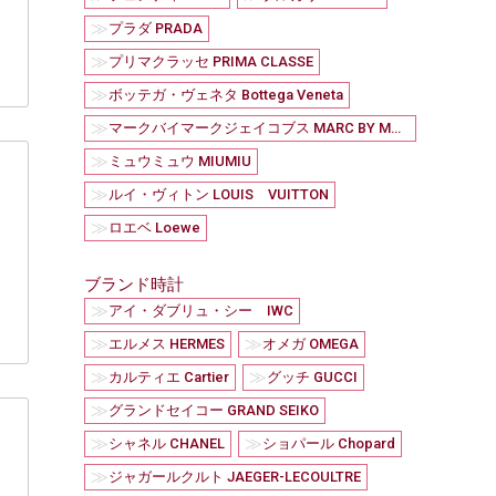
≫
プラダ PRADA
≫
プリマクラッセ PRIMA CLASSE
≫
ボッテガ・ヴェネタ Bottega Veneta
≫
マークバイマークジェイコブス MARC BY MARC JACOBS
≫
ミュウミュウ MIUMIU
≫
ルイ・ヴィトン LOUIS VUITTON
≫
ロエベ Loewe
ブランド時計
≫
アイ・ダブリュ・シー IWC
≫
≫
エルメス HERMES
オメガ OMEGA
≫
≫
カルティエ Cartier
グッチ GUCCI
≫
グランドセイコー GRAND SEIKO
≫
≫
シャネル CHANEL
ショパール Chopard
≫
ジャガールクルト JAEGER-LECOULTRE