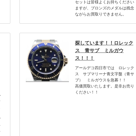
セットは皆様よくお持ちください
ますが、ブロンズのメダルは残念
ながらお買取りできません。
探しています！！ロレック
ス 青サブ ミルガウ
ス！！！
アールデコ四日市では ロレック
ス サブマリーナ青文字盤（青サ
ブ） ミルガウスを急募！！
タ
高価買取いたします。是非お売り
く
ください！！
ル
な
ェ
ピ
シ
ン