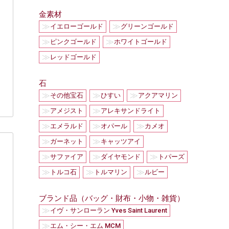
金素材
≫
≫
イエローゴールド
グリーンゴールド
≫
≫
ピンクゴールド
ホワイトゴールド
≫
レッドゴールド
石
≫
≫
≫
その他宝石
ひすい
アクアマリン
≫
≫
アメジスト
アレキサンドライト
≫
≫
≫
エメラルド
オパール
カメオ
≫
≫
ガーネット
キャッツアイ
≫
≫
≫
サファイア
ダイヤモンド
トパーズ
≫
≫
≫
トルコ石
トルマリン
ルビー
ブランド品（バッグ・財布・小物・雑貨）
≫
イヴ・サンローラン Yves Saint Laurent
≫
エム・シー・エム MCM