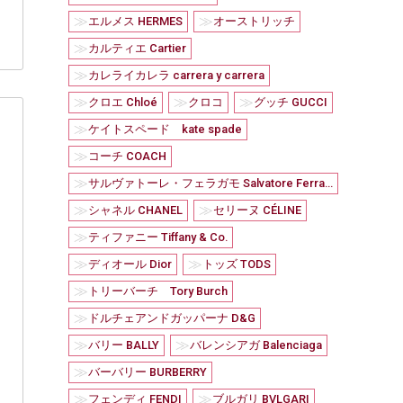
≫
≫
エルメス HERMES
オーストリッチ
≫
カルティエ Cartier
≫
カレライカレラ carrera y carrera
≫
≫
≫
クロエ Chloé
クロコ
グッチ GUCCI
≫
ケイトスペード kate spade
≫
コーチ COACH
≫
サルヴァトーレ・フェラガモ Salvatore Ferragamo
≫
≫
シャネル CHANEL
セリーヌ CÉLINE
≫
ティファニー Tiffany & Co.
≫
≫
ディオール Dior
トッズ TODS
≫
トリーバーチ Tory Burch
≫
ドルチェアンドガッパーナ D&G
≫
≫
バリー BALLY
バレンシアガ Balenciaga
≫
バーバリー BURBERRY
≫
≫
フェンディ FENDI
ブルガリ BVLGARI