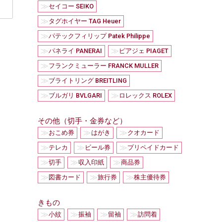
≫
セイコー SEIKO
≫
タグホイヤー TAG Heuer
≫
パテックフィリップ Patek Philippe
≫
≫
パネライ PANERAI
ピアジェ PIAGET
≫
フランクミューラー FRANCK MULLER
≫
ブライトリング BREITLING
≫
≫
ブルガリ BVLGARI
ロレックス ROLEX
その他（切手・金券など）
≫
≫
≫
おこめ券
はがき
クオカード
≫
≫
≫
テレカ
ビール券
プリペイドカード
≫
≫
≫
切手
収入印紙
商品券
≫
≫
≫
図書カード
旅行券
株主優待券
きもの
≫
≫
≫
≫
小紋
振袖
留袖
訪問着