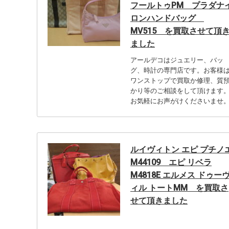
フールトゥPM プラダナ
ロンハンドバッグ
MV515 を買取させて頂
ました
アールデコはジュエリー、バッ
グ、時計の専門店です。お客様
ワンストップで買取か修理、質
かり等のご相談をして頂けます
お気軽にお声がけくださいませ
ルイヴィトン エピ プチノ
M44109 エピ リベラ
M4818E エルメス ドゥー
ィル トートMM を買取さ
せて頂きました