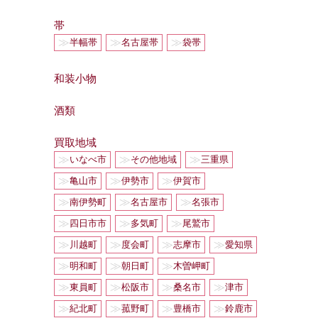
帯
≫
≫
≫
半幅帯
名古屋帯
袋帯
和装小物
酒類
買取地域
≫
≫
≫
いなべ市
その他地域
三重県
≫
≫
≫
亀山市
伊勢市
伊賀市
≫
≫
≫
南伊勢町
名古屋市
名張市
≫
≫
≫
四日市市
多気町
尾鷲市
≫
≫
≫
≫
川越町
度会町
志摩市
愛知県
≫
≫
≫
明和町
朝日町
木曽岬町
≫
≫
≫
≫
東員町
松阪市
桑名市
津市
≫
≫
≫
≫
紀北町
菰野町
豊橋市
鈴鹿市