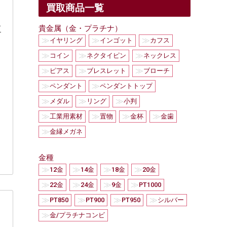
買取商品一覧
て
貴金属（金・プラチナ）
≫
≫
≫
イヤリング
インゴット
カフス
≫
≫
≫
コイン
ネクタイピン
ネックレス
≫
≫
≫
ピアス
ブレスレット
ブローチ
≫
≫
ペンダント
ペンダントトップ
≫
≫
≫
メダル
リング
小判
≫
≫
≫
≫
工業用素材
置物
金杯
金歯
≫
金縁メガネ
金種
≫
≫
≫
≫
12金
14金
18金
20金
≫
≫
≫
≫
22金
24金
9金
PT1000
≫
≫
≫
≫
PT850
PT900
PT950
シルバー
≫
金/プラチナコンビ