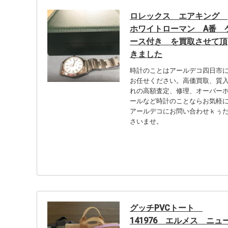
ロレックス エアキング
ホワイトローマン A番 
ース付き を買取させて頂
きました
時計のことはアールデコ四日市
お任せください。高価買取、質
れの高額査定、修理、オーバー
ールなど時計のことならお気軽
アールデコにお問い合わせｋぅ
さいませ。
グッチPVCトート
141976 エルメス ニュ