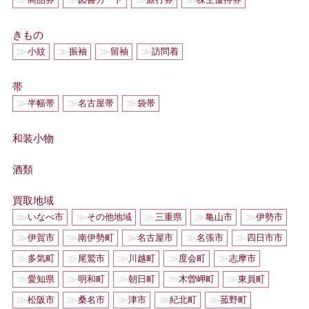
きもの
≫
≫
≫
≫
小紋
振袖
留袖
訪問着
帯
≫
≫
≫
半幅帯
名古屋帯
袋帯
和装小物
酒類
買取地域
≫
≫
≫
≫
≫
いなべ市
その他地域
三重県
亀山市
伊勢市
≫
≫
≫
≫
≫
伊賀市
南伊勢町
名古屋市
名張市
四日市市
≫
≫
≫
≫
≫
多気町
尾鷲市
川越町
度会町
志摩市
≫
≫
≫
≫
≫
愛知県
明和町
朝日町
木曽岬町
東員町
≫
≫
≫
≫
≫
松阪市
桑名市
津市
紀北町
菰野町