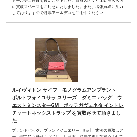
アールデコ鈴鹿を復活させました。貸衣装のマリエ鈴鹿店店内
に買取スペースをご用意いたしました。また、出張買取に注力
しておりますので是非アールデコをご用命ください
ルイヴィトン サイフ モノグラムアンプラント
ポルトフォイユサラ スリーズ ダミエ バッグ ウ
エストミンスターGM ボッテガヴェネタ イントレ
チャートネックストラップ を買取させて頂きまし
た
ブランドバッグ、ブランドジュエリー、時計、古酒の買取はア
ールデコにお任せください。四日市、鈴鹿の両店で対応させて