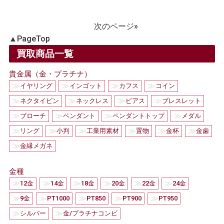
次のページ»
▲
PageTop
買取商品一覧
貴金属（金・プラチナ）
≫
≫
≫
≫
イヤリング
インゴット
カフス
コイン
≫
≫
≫
≫
ネクタイピン
ネックレス
ピアス
ブレスレット
≫
≫
≫
≫
ブローチ
ペンダント
ペンダントトップ
メダル
≫
≫
≫
≫
≫
≫
リング
小判
工業用素材
置物
金杯
金歯
≫
金縁メガネ
金種
≫
≫
≫
≫
≫
≫
12金
14金
18金
20金
22金
24金
≫
≫
≫
≫
≫
9金
PT1000
PT850
PT900
PT950
≫
≫
シルバー
金/プラチナコンビ