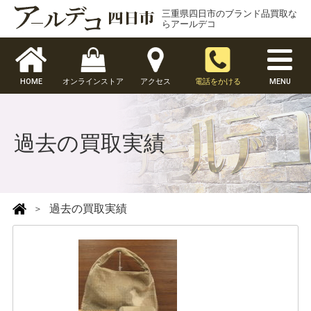
三重県四日市のブランド品買取な
らアールデコ
HOME
オンラインストア
アクセス
電話をかける
MENU
過去の買取実績
過去の買取実績