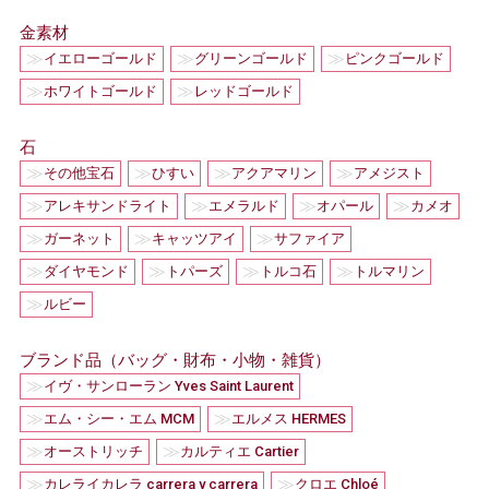
金素材
≫
≫
≫
イエローゴールド
グリーンゴールド
ピンクゴールド
≫
≫
ホワイトゴールド
レッドゴールド
石
≫
≫
≫
≫
その他宝石
ひすい
アクアマリン
アメジスト
≫
≫
≫
≫
アレキサンドライト
エメラルド
オパール
カメオ
≫
≫
≫
ガーネット
キャッツアイ
サファイア
≫
≫
≫
≫
ダイヤモンド
トパーズ
トルコ石
トルマリン
≫
ルビー
ブランド品（バッグ・財布・小物・雑貨）
≫
イヴ・サンローラン Yves Saint Laurent
≫
≫
エム・シー・エム MCM
エルメス HERMES
≫
≫
オーストリッチ
カルティエ Cartier
≫
≫
カレライカレラ carrera y carrera
クロエ Chloé