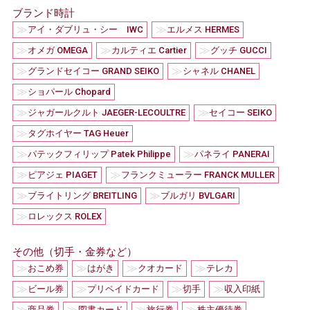
ブランド時計
≫
≫
アイ・ダブリュ・シー IWC
エルメス HERMES
≫
≫
≫
オメガ OMEGA
カルティエ Cartier
グッチ GUCCI
≫
≫
グランドセイコー GRAND SEIKO
シャネル CHANEL
≫
ショパール Chopard
≫
≫
ジャガールクルト JAEGER-LECOULTRE
セイコー SEIKO
≫
タグホイヤー TAG Heuer
≫
≫
パテックフィリップ Patek Philippe
パネライ PANERAI
≫
≫
ピアジェ PIAGET
フランクミューラー FRANCK MULLER
≫
≫
ブライトリング BREITLING
ブルガリ BVLGARI
≫
ロレックス ROLEX
その他（切手・金券など）
≫
≫
≫
≫
おこめ券
はがき
クオカード
テレカ
≫
≫
≫
≫
ビール券
プリペイドカード
切手
収入印紙
≫
≫
≫
≫
商品券
図書カード
旅行券
株主優待券