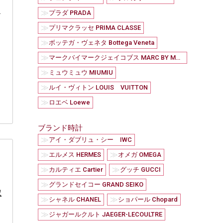
カ
≫
プラダ PRADA
≫
プリマクラッセ PRIMA CLASSE
≫
ボッテガ・ヴェネタ Bottega Veneta
≫
マークバイマークジェイコブス MARC BY MARC JACOBS
≫
ミュウミュウ MIUMIU
≫
ルイ・ヴィトン LOUIS VUITTON
≫
ロエベ Loewe
ブランド時計
≫
アイ・ダブリュ・シー IWC
≫
≫
エルメス HERMES
オメガ OMEGA
≫
≫
カルティエ Cartier
グッチ GUCCI
≫
グランドセイコー GRAND SEIKO
取
≫
≫
シャネル CHANEL
ショパール Chopard
≫
ジャガールクルト JAEGER-LECOULTRE