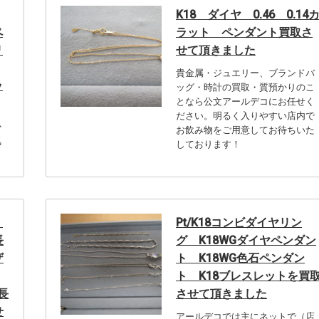
K18 ダイヤ 0.46 0.14
ペ
ラット ペンダント買取さ
リ
せて頂きました
貴金属・ジュエリー、ブランドバ
ッ
ッグ・時計の買取・質預かりのこ
となら公文アールデコにお任せく
ださい。明るく入りやすい店内で
か
お飲み物をご用意してお待ちいた
気
しております！
ト
Pt/K18コンビダイヤリン
長
グ K18WGダイヤペンダン
ザ
ト K18WG色石ペンダン
ト K18ブレスレットを買
長
させて頂きました
せ
アールデコでは主にネットで（店