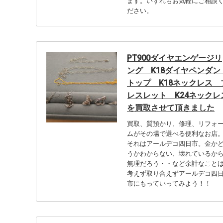
ます。いずれもお気軽にご相談
ださい。
PT900ダイヤエンゲージリ
ング K18ダイヤペンダン
トップ K18ネックレス 
レスレット K24ネックレ
を買取させて頂きました
買取、質預かり、修理、リフォ
ムがその場で選べる便利なお店
それはアールデコ四日市。金か
うかわからない、壊れているか
無理だろう・・など余計なこと
考えず取り合えずアールデコ四
市にもっていってみよう！！