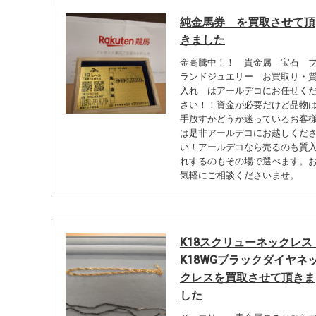
純金馬券 を買取させて頂
きました
金高騰中！！ 貴金属 宝石 
ランドジュエリー お買取り・
入れ はアールデコにお任せく
さい！！資金が必要だけど品物
手放すかどうか迷っているお客
は是非アールデコにお越しくだ
い！アールデコなら売るのも質
れするのもその場で選べます。
気軽にご相談くださいませ。
K18スクリューネックレ
K18WGブラックダイヤネ
クレスを買取させて頂きま
した