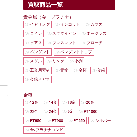
買取商品一覧
貴金属（金・プラチナ）
≫
≫
≫
イヤリング
インゴット
カフス
≫
≫
≫
コイン
ネクタイピン
ネックレス
≫
≫
≫
ピアス
ブレスレット
ブローチ
≫
≫
ペンダント
ペンダントトップ
≫
≫
≫
メダル
リング
小判
≫
≫
≫
≫
工業用素材
置物
金杯
金歯
≫
金縁メガネ
金種
≫
≫
≫
≫
12金
14金
18金
20金
≫
≫
≫
≫
22金
24金
9金
PT1000
≫
≫
≫
≫
PT850
PT900
PT950
シルバー
≫
金/プラチナコンビ