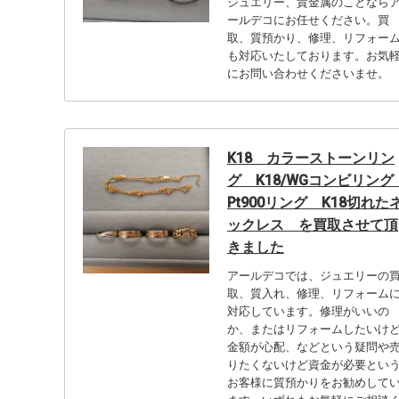
ジュエリー、貴金属のことなら
ールデコにお任せください。買
取、質預かり、修理、リフォー
も対応いたしております。お気
にお問い合わせくださいませ。
K18 カラーストーンリン
グ K18/WGコンビリン
Pt900リング K18切れた
ックレス を買取させて頂
きました
アールデコでは、ジュエリーの
取、質入れ、修理、リフォーム
対応しています。修理がいいの
か、またはリフォームしたいけ
金額が心配、などという疑問や
りたくないけど資金が必要とい
お客様に質預かりをお勧めして