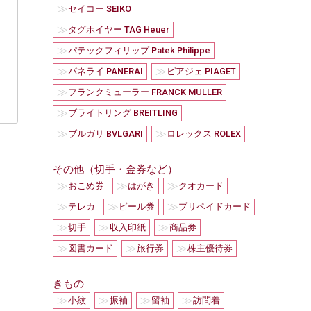
≫
セイコー SEIKO
≫
タグホイヤー TAG Heuer
≫
パテックフィリップ Patek Philippe
≫
≫
パネライ PANERAI
ピアジェ PIAGET
≫
フランクミューラー FRANCK MULLER
≫
ブライトリング BREITLING
≫
≫
ブルガリ BVLGARI
ロレックス ROLEX
その他（切手・金券など）
≫
≫
≫
おこめ券
はがき
クオカード
≫
≫
≫
テレカ
ビール券
プリペイドカード
≫
≫
≫
切手
収入印紙
商品券
≫
≫
≫
図書カード
旅行券
株主優待券
きもの
≫
≫
≫
≫
小紋
振袖
留袖
訪問着