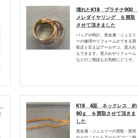
壊れたK18 プラチナ900
メレダイヤリング を買取
させて頂きました
ブ
質
バッグや時計、貴金属・ジュエリ
だ
ーの修理やリフォームができる買
は
取店と言えばアールデコ。質入れ
様
もできます。質入れやリフォーム
さ
などのご相談もお気軽にどうぞ。
入
お
ス
K18 4面 ネックレス 約
ッ
80ｇ を買取させて頂きま
した
貴金属・ジュエリーの買取・質預
かりのことならアールデコにご相