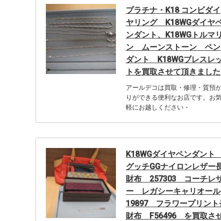
プラチナ・K18 コンビダイ
ヤリング K18WGダイヤ
ンダント、K18WGトルマ
ン ムーンストーン ペン
ダント K18WGブレスレ
トを買取させて頂きました
アールデコは買取・修理・質預
りができる便利なお店です。お
軽にお越しください・
K18WGダイヤペンダン
グッチGGナイロンレザー
財布 257303 コーチレ
ー レガシーキャリオール
19897 フラワープリント
財布 F56496 を買取さ