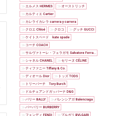
≫
≫
エルメス HERMES
オーストリッチ
≫
カルティエ Cartier
≫
カレライカレラ carrera y carrera
≫
≫
≫
クロエ Chloé
クロコ
グッチ GUCCI
≫
ケイトスペード kate spade
≫
コーチ COACH
≫
サルヴァトーレ・フェラガモ Salvatore Ferragamo
≫
≫
シャネル CHANEL
セリーヌ CÉLINE
≫
ティファニー Tiffany & Co.
≫
≫
ディオール Dior
トッズ TODS
≫
トリーバーチ Tory Burch
く
≫
ドルチェアンドガッパーナ D&G
≫
≫
バリー BALLY
バレンシアガ Balenciaga
≫
バーバリー BURBERRY
≫
≫
フェンディ FENDI
ブルガリ BVLGARI