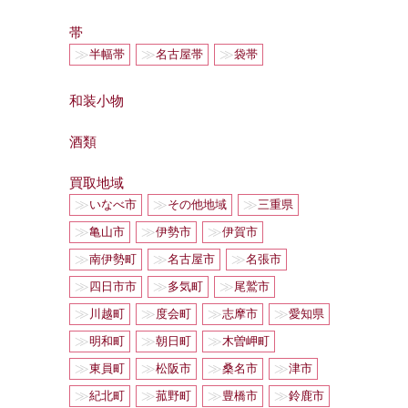
帯
≫
≫
≫
半幅帯
名古屋帯
袋帯
和装小物
酒類
買取地域
≫
≫
≫
いなべ市
その他地域
三重県
≫
≫
≫
亀山市
伊勢市
伊賀市
≫
≫
≫
南伊勢町
名古屋市
名張市
≫
≫
≫
四日市市
多気町
尾鷲市
≫
≫
≫
≫
川越町
度会町
志摩市
愛知県
≫
≫
≫
明和町
朝日町
木曽岬町
≫
≫
≫
≫
東員町
松阪市
桑名市
津市
≫
≫
≫
≫
紀北町
菰野町
豊橋市
鈴鹿市