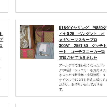
く
K18ダイヤリング Pt850ダ
ト
イヤ0.25 ペンダント オ
ブ
メガシーマスタープロ
ス
300AT 2551.80 グッチト
ート コーチスニーカー等
買取させて頂きました
ー
。
アールデコで使わなくなったバッ
ど
グや時計・ジュエリーをお売り頂
ら
きスッキリ断捨離・身辺整理！リ
は
サイクルでSDG’Sを身近に感じて
日
ださい。お待ちいたしておりま
す。