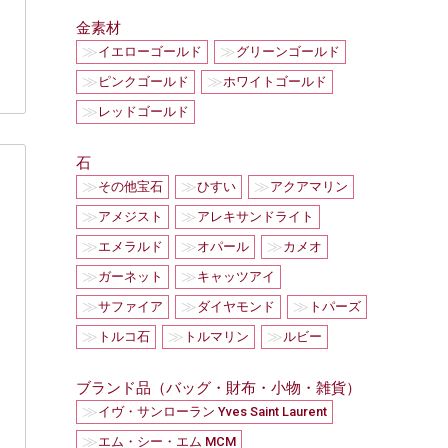
金素材
≫
≫
イエローゴールド
グリーンゴールド
≫
≫
ピンクゴールド
ホワイトゴールド
≫
レッドゴールド
石
≫
≫
≫
その他宝石
ひすい
アクアマリン
≫
≫
アメジスト
アレキサンドライト
≫
≫
≫
エメラルド
オパール
カメオ
≫
≫
ガーネット
キャッツアイ
≫
≫
≫
サファイア
ダイヤモンド
トパーズ
≫
≫
≫
トルコ石
トルマリン
ルビー
ブランド品（バッグ・財布・小物・雑貨）
≫
イヴ・サンローラン Yves Saint Laurent
≫
エム・シー・エム MCM