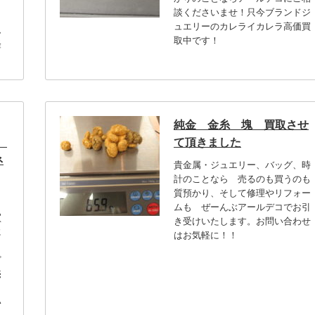
ア
談くださいませ！只今ブランドジ
ュエリーのカレライカレラ高価買
ム
取中です！
軽
純金 金糸 塊 買取させ
グ
て頂きました
ネ
貴金属・ジュエリー、バッグ、時
計のことなら 売るのも買うのも
質預かり、そして修理やリフォー
ムも ぜーんぶアールデコでお引
買
き受けいたします。お問い合わせ
に
はお気軽に！！
ど
売
う
い