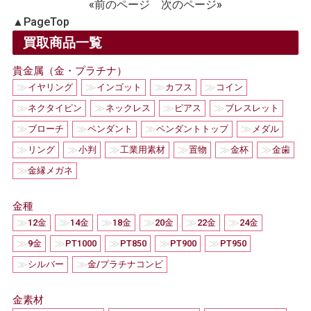
«前のページ
次のページ»
▲
PageTop
買取商品一覧
貴金属（金・プラチナ）
≫
≫
≫
≫
イヤリング
インゴット
カフス
コイン
≫
≫
≫
≫
ネクタイピン
ネックレス
ピアス
ブレスレット
≫
≫
≫
≫
ブローチ
ペンダント
ペンダントトップ
メダル
≫
≫
≫
≫
≫
≫
リング
小判
工業用素材
置物
金杯
金歯
≫
金縁メガネ
金種
≫
≫
≫
≫
≫
≫
12金
14金
18金
20金
22金
24金
≫
≫
≫
≫
≫
9金
PT1000
PT850
PT900
PT950
≫
≫
シルバー
金/プラチナコンビ
金素材