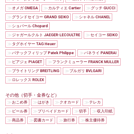
≫
≫
≫
オメガ OMEGA
カルティエ Cartier
グッチ GUCCI
≫
≫
グランドセイコー GRAND SEIKO
シャネル CHANEL
≫
ショパール Chopard
≫
≫
ジャガールクルト JAEGER-LECOULTRE
セイコー SEIKO
≫
タグホイヤー TAG Heuer
≫
≫
パテックフィリップ Patek Philippe
パネライ PANERAI
≫
≫
ピアジェ PIAGET
フランクミューラー FRANCK MULLER
≫
≫
ブライトリング BREITLING
ブルガリ BVLGARI
≫
ロレックス ROLEX
その他（切手・金券など）
≫
≫
≫
≫
おこめ券
はがき
クオカード
テレカ
≫
≫
≫
≫
ビール券
プリペイドカード
切手
収入印紙
≫
≫
≫
≫
商品券
図書カード
旅行券
株主優待券