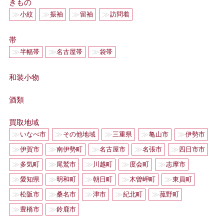
きもの
≫
≫
≫
≫
小紋
振袖
留袖
訪問着
帯
≫
≫
≫
半幅帯
名古屋帯
袋帯
和装小物
酒類
買取地域
≫
≫
≫
≫
≫
いなべ市
その他地域
三重県
亀山市
伊勢市
≫
≫
≫
≫
≫
伊賀市
南伊勢町
名古屋市
名張市
四日市市
≫
≫
≫
≫
≫
多気町
尾鷲市
川越町
度会町
志摩市
≫
≫
≫
≫
≫
愛知県
明和町
朝日町
木曽岬町
東員町
≫
≫
≫
≫
≫
松阪市
桑名市
津市
紀北町
菰野町
≫
≫
豊橋市
鈴鹿市