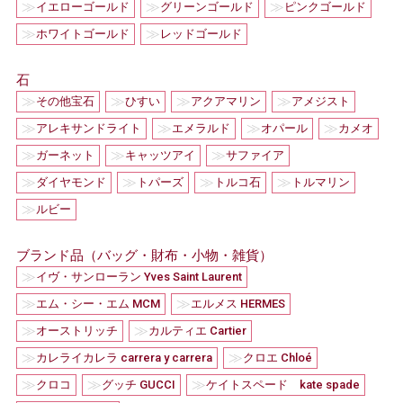
≫
≫
≫
イエローゴールド
グリーンゴールド
ピンクゴールド
≫
≫
ホワイトゴールド
レッドゴールド
石
≫
≫
≫
≫
その他宝石
ひすい
アクアマリン
アメジスト
≫
≫
≫
≫
アレキサンドライト
エメラルド
オパール
カメオ
≫
≫
≫
ガーネット
キャッツアイ
サファイア
≫
≫
≫
≫
ダイヤモンド
トパーズ
トルコ石
トルマリン
≫
ルビー
ブランド品（バッグ・財布・小物・雑貨）
≫
イヴ・サンローラン Yves Saint Laurent
≫
≫
エム・シー・エム MCM
エルメス HERMES
≫
≫
オーストリッチ
カルティエ Cartier
≫
≫
カレライカレラ carrera y carrera
クロエ Chloé
≫
≫
≫
クロコ
グッチ GUCCI
ケイトスペード kate spade