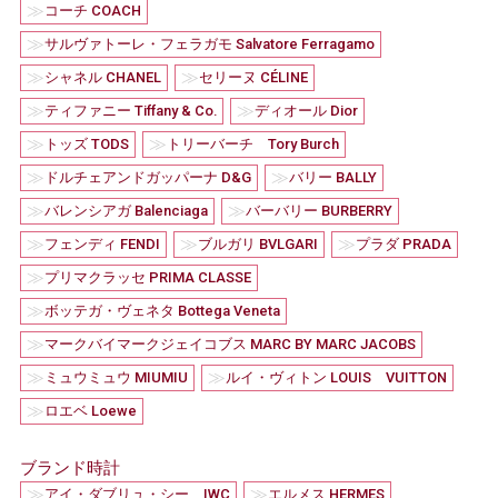
≫
コーチ COACH
≫
サルヴァトーレ・フェラガモ Salvatore Ferragamo
≫
≫
シャネル CHANEL
セリーヌ CÉLINE
≫
≫
ティファニー Tiffany & Co.
ディオール Dior
≫
≫
トッズ TODS
トリーバーチ Tory Burch
≫
≫
ドルチェアンドガッパーナ D&G
バリー BALLY
≫
≫
バレンシアガ Balenciaga
バーバリー BURBERRY
≫
≫
≫
フェンディ FENDI
ブルガリ BVLGARI
プラダ PRADA
≫
プリマクラッセ PRIMA CLASSE
≫
ボッテガ・ヴェネタ Bottega Veneta
≫
マークバイマークジェイコブス MARC BY MARC JACOBS
≫
≫
ミュウミュウ MIUMIU
ルイ・ヴィトン LOUIS VUITTON
≫
ロエベ Loewe
ブランド時計
≫
≫
アイ・ダブリュ・シー IWC
エルメス HERMES