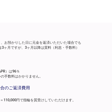
り、お預かりした日に元金を返済いただいた場合でも
は3ヶ月ですが、3ヶ月以降は質料（利息・手数料）
。
PR）は96％
外の手数料はかかりません。
場合のご返済費用
月分）＝110,000円で指輪を質受けしていただけます。