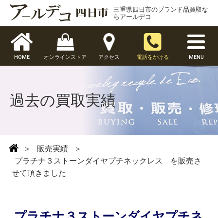
三重県四日市のブランド品買取な
らアールデコ
HOME
オンラインストア
アクセス
電話をかける
MENU
過去の買取実績
＞
販売実績
＞
プラチナ３ストーンダイヤプチネックレス を販売さ
せて頂きました
プラチナ３ストーンダイヤプチネ