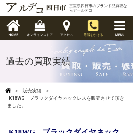
三重県四日市のブランド品買取な
らアールデコ
HOME
オンラインストア
アクセス
電話をかける
MENU
過去の買取実績
＞
販売実績
＞
K18WG ブラックダイヤネックレスを販売させて頂き
ました。
K18WG ブラックダイヤネック