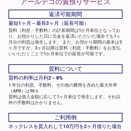
アールデコの
質預りサービス
返済可能期間
最短1ヶ月～最長3ヶ月（延長可能）
質料（利息・手数料）の計算期間は1か月単位となってお
り、お預かりした日に元金を返済いただいた場合でも1ヶ
月分の利息は発生します。 また、お預かり期間の基本は3
ヶ月ですが、3ヶ月以降は質料（利息・手数料）をお支払
いいただくことで1か月単位での延長が可能です。
質料について
質料の利率は月利2～8%
1 年分の利息、手数料、その他の費用を含めた最大年率
（APR）は96％
質料は借入金額に応じて1ヶ月単位で発生します。それ以
外の手数料はかかりません。
ご利用例
ネックレスを質入れして10万円を2ヶ月借りた場合