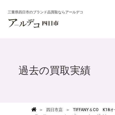
三重県四日市のブランド品買取ならアールデコ
過去の買取実績
＞
四日市店
＞
TIFFANY＆CO 