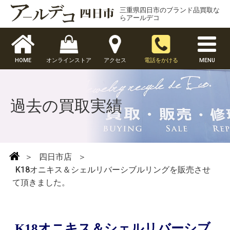
三重県四日市のブランド品買取な
らアールデコ
HOME
オンラインストア
アクセス
電話をかける
MENU
過去の買取実績
＞
四日市店
＞
K18オニキス＆シェルリバーシブルリングを販売させ
て頂きました。
K18オニキス＆シェルリバーシブ