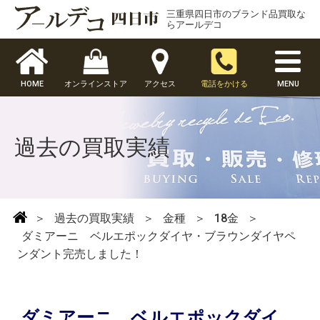
三重県四日市のブランド品買取な
らアールデコ
HOME
オンラインストア
アクセス
電話をかける
MENU
過去の買取実績
＞
過去の買取実績
＞
金種
＞
18金
＞
ダミアーニ ベルエポックダイヤ・ブラウンダイヤペ
ンダント完売しました！
ダミアーニ ベルエポックダイ