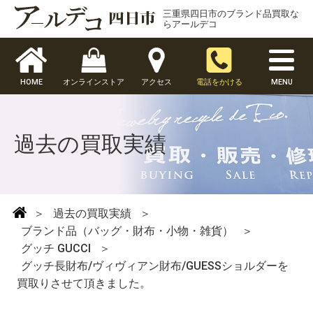
三重県四日市のブランド品買取な
らアールデコ
HOME
オンラインストア
アクセス
電話をかける
MENU
過去の買取実績
＞
過去の買取実績
＞
ブランド品（バッグ・財布・小物・雑貨）
＞
グッチ GUCCI
＞
グッチ長財布/ヴィヴィアン財布/GUESSショルダーを
買取りさせて頂きました。