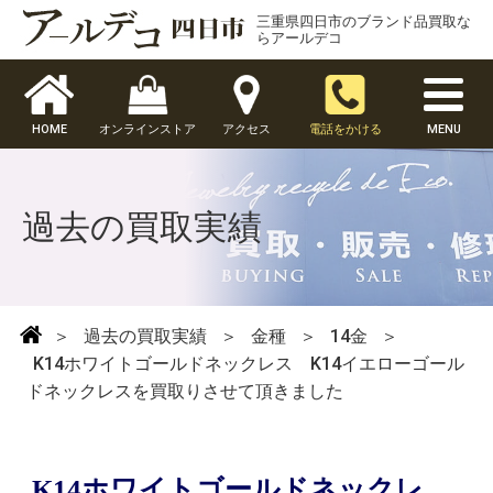
三重県四日市のブランド品買取な
らアールデコ
HOME
オンラインストア
アクセス
電話をかける
MENU
過去の買取実績
＞
過去の買取実績
＞
金種
＞
14金
＞
K14ホワイトゴールドネックレス K14イエローゴール
ドネックレスを買取りさせて頂きました
K14ホワイトゴールドネックレ