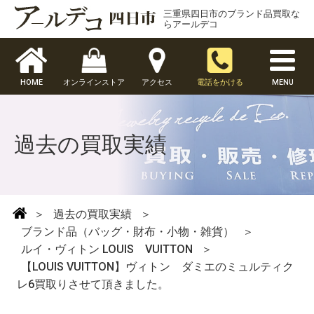
三重県四日市のブランド品買取な
らアールデコ
HOME
オンラインストア
アクセス
電話をかける
MENU
過去の買取実績
＞
過去の買取実績
＞
ブランド品（バッグ・財布・小物・雑貨）
＞
ルイ・ヴィトン LOUIS VUITTON
＞
【LOUIS VUITTON】ヴィトン ダミエのミュルティク
レ6買取りさせて頂きました。