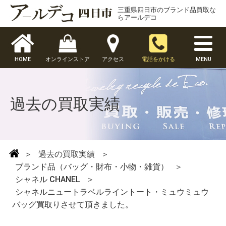
三重県四日市のブランド品買取な
らアールデコ
HOME
オンラインストア
アクセス
電話をかける
MENU
過去の買取実績
＞
過去の買取実績
＞
ブランド品（バッグ・財布・小物・雑貨）
＞
シャネル CHANEL
＞
シャネルニュートラベルライントート・ミュウミュウ
バッグ買取りさせて頂きました。