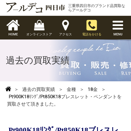
三重県四日市のブランド品買取な
らアールデコ
HOME
オンラインストア
アクセス
電話をかける
MENU
過去の買取実績
＞
過去の買取実績
＞
金種
＞
18金
＞
Pt900K18ﾘﾝｸﾞ/Pt850K18ブレスレット・ペンダントを
買取させて頂きました。
Pt900K18ﾘﾝｸﾞ/Pt850K18ブレスレ