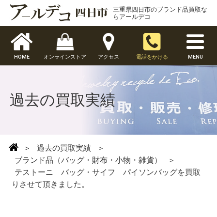
三重県四日市のブランド品買取な
らアールデコ
HOME
オンラインストア
アクセス
電話をかける
MENU
過去の買取実績
＞
過去の買取実績
＞
ブランド品（バッグ・財布・小物・雑貨）
＞
テストーニ バッグ・サイフ パイソンバッグを買取
りさせて頂きました。