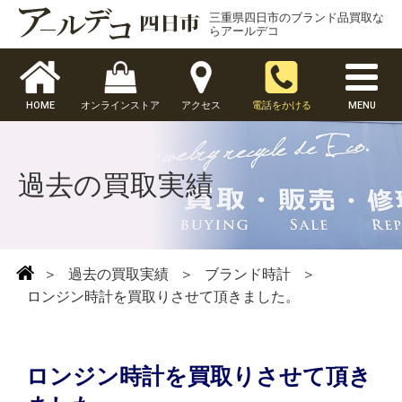
三重県四日市のブランド品買取な
らアールデコ
HOME
オンラインストア
アクセス
電話をかける
MENU
過去の買取実績
＞
過去の買取実績
＞
ブランド時計
＞
ロンジン時計を買取りさせて頂きました。
ロンジン時計を買取りさせて頂き