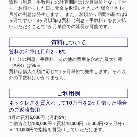
質料（利息・手数料）の計算期間は1か月単位となってお
り、お預かりした日に元金を返済いただいた場合でも1ヶ
月分の利息は発生します。 また、お預かり期間の基本は3
ヶ月ですが、3ヶ月以降は質料（利息・手数料）をお支払
いいただくことで1か月単位での延長が可能です。
質料について
質料の利率は月利2～8%
1 年分の利息、手数料、その他の費用を含めた最大年率
（APR）は96％
質料は借入金額に応じて1ヶ月単位で発生します。それ以
外の手数料はかかりません。
ご利用例
ネックレスを質入れして10万円を2ヶ月借りた場合
のご返済費用
1月の質料5,000円（月利5%）
ご融資金額100,000円＋質料10,000円（5,000円×2ヶ月分）
＝110,000円で指輪を質受けしていただけます。