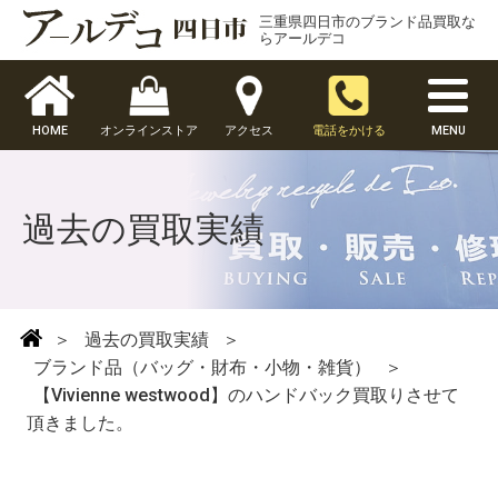
三重県四日市のブランド品買取な
らアールデコ
HOME
オンラインストア
アクセス
電話をかける
MENU
過去の買取実績
＞
過去の買取実績
＞
ブランド品（バッグ・財布・小物・雑貨）
＞
【Vivienne westwood】のハンドバック買取りさせて
頂きました。