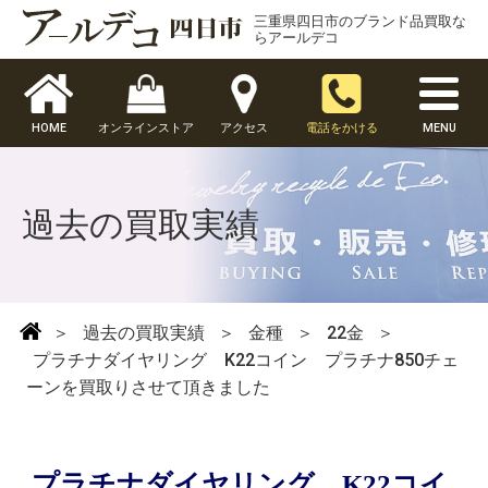
三重県四日市のブランド品買取な
らアールデコ
HOME
オンラインストア
アクセス
電話をかける
MENU
過去の買取実績
＞
過去の買取実績
＞
金種
＞
22金
＞
プラチナダイヤリング K22コイン プラチナ850チェ
ーンを買取りさせて頂きました
プラチナダイヤリング K22コイ