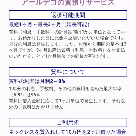
アールデコの
質預りサービス
返済可能期間
最短1ヶ月～最長3ヶ月（延長可能）
質料（利息・手数料）の計算期間は1か月単位となってお
り、お預かりした日に元金を返済いただいた場合でも1ヶ
月分の利息は発生します。 また、お預かり期間の基本は3
ヶ月ですが、3ヶ月以降は質料（利息・手数料）をお支払
いいただくことで1か月単位での延長が可能です。
質料について
質料の利率は月利2～8%
1 年分の利息、手数料、その他の費用を含めた最大年率
（APR）は96％
質料は借入金額に応じて1ヶ月単位で発生します。それ以
外の手数料はかかりません。
ご利用例
ネックレスを質入れして10万円を2ヶ月借りた場合