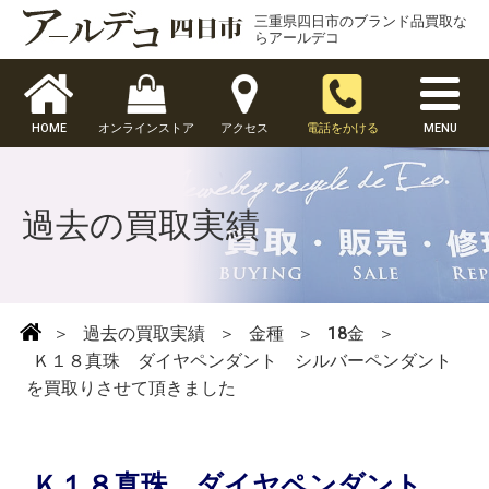
三重県四日市のブランド品買取な
らアールデコ
HOME
オンラインストア
アクセス
電話をかける
MENU
過去の買取実績
＞
過去の買取実績
＞
金種
＞
18金
＞
Ｋ１８真珠 ダイヤペンダント シルバーペンダント
を買取りさせて頂きました
Ｋ１８真珠 ダイヤペンダント