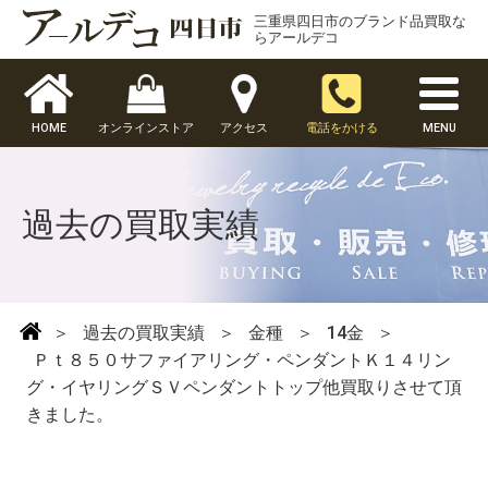
三重県四日市のブランド品買取な
らアールデコ
HOME
オンラインストア
アクセス
電話をかける
MENU
過去の買取実績
＞
過去の買取実績
＞
金種
＞
14金
＞
Ｐｔ８５０サファイアリング・ペンダントＫ１４リン
グ・イヤリングＳＶペンダントトップ他買取りさせて頂
きました。