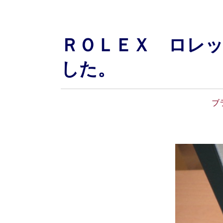
ＲＯＬＥＸ ロレ
した。
ブ