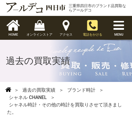
三重県四日市のブランド品買取な
らアールデコ
HOME
オンラインストア
アクセス
電話をかける
MENU
過去の買取実績
＞
過去の買取実績
＞
ブランド時計
＞
シャネル CHANEL
＞
シャネル時計・その他の時計を買取りさせて頂きまし
た。