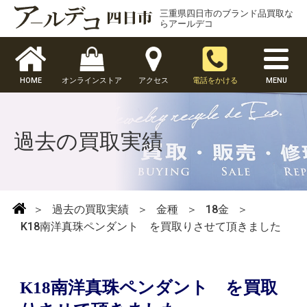
三重県四日市のブランド品買取な
らアールデコ
HOME
オンラインストア
アクセス
電話をかける
MENU
過去の買取実績
＞
過去の買取実績
＞
金種
＞
18金
＞
K18南洋真珠ペンダント を買取りさせて頂きました
K18南洋真珠ペンダント を買取