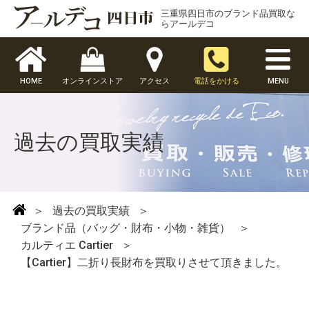
三重県四日市のブランド品買取な
らアールデコ
HOME
オンラインストア
アクセス
電話をかける
MENU
過去の買取実績
＞
過去の買取実績
＞
ブランド品（バッグ・財布・小物・雑貨）
＞
カルティエ Cartier
＞
【Cartier】二折り長財布を買取りさせて頂きました。