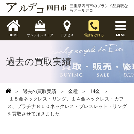
三重県四日市のブランド品買取な
らアールデコ
HOME
オンラインストア
アクセス
電話をかける
MENU
過去の買取実績
＞
過去の買取実績
＞
金種
＞
14金
＞
１８金ネックレス・リング、１４金ネックレス・カフ
ス、プラチナ８５０ネックレス・ブレスレット・リング
を買取させて頂きました