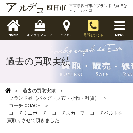
三重県四日市のブランド品買取な
らアールデコ
HOME
オンラインストア
アクセス
電話をかける
MENU
過去の買取実績
＞
過去の買取実績
＞
ブランド品（バッグ・財布・小物・雑貨）
＞
コーチ COACH
＞
コーチミニポーチ コーチスカーフ コーチベルトを
買取りさせて頂きました