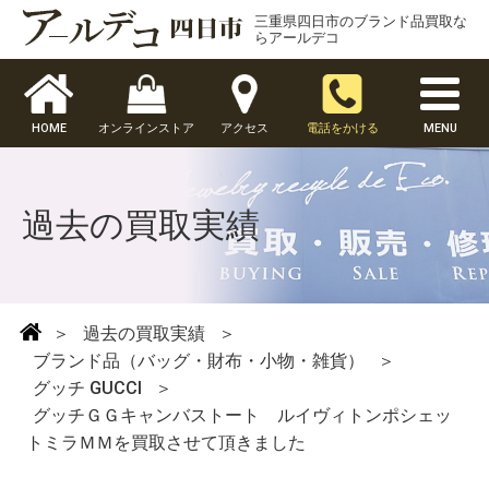
三重県四日市のブランド品買取な
らアールデコ
HOME
オンラインストア
アクセス
電話をかける
MENU
過去の買取実績
＞
過去の買取実績
＞
ブランド品（バッグ・財布・小物・雑貨）
＞
グッチ GUCCI
＞
グッチＧＧキャンバストート ルイヴィトンポシェッ
トミラＭＭを買取させて頂きました