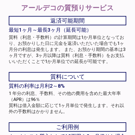
アールデコの
質預りサービス
返済可能期間
最短1ヶ月～最長3ヶ月（延長可能）
質料（利息・手数料）の計算期間は1か月単位となってお
り、お預かりした日に元金を返済いただいた場合でも1ヶ
月分の利息は発生します。 また、お預かり期間の基本は3
ヶ月ですが、3ヶ月以降は質料（利息・手数料）をお支払
いいただくことで1か月単位での延長が可能です。
質料について
質料の利率は月利2～8%
1 年分の利息、手数料、その他の費用を含めた最大年率
（APR）は96％
質料は借入金額に応じて1ヶ月単位で発生します。それ以
外の手数料はかかりません。
ご利用例