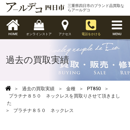
三重県四日市のブランド品買取な
らアールデコ
HOME
オンラインストア
アクセス
電話をかける
MENU
過去の買取実績
＞
過去の買取実績
＞
金種
＞
PT850
＞
プラチナ８５０ ネックレスを買取りさせて頂きまし
た
＞
プラチナ８５０ ネックレス