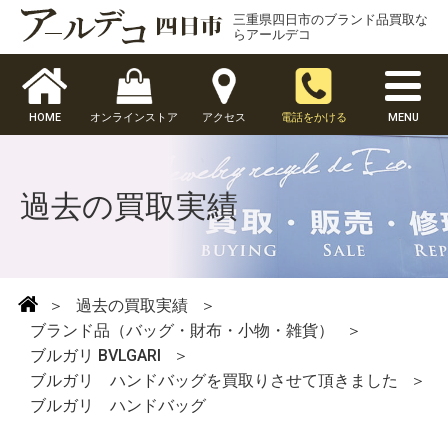
三重県四日市のブランド品買取な
らアールデコ
HOME
オンラインストア
アクセス
電話をかける
MENU
過去の買取実績
＞
過去の買取実績
＞
ブランド品（バッグ・財布・小物・雑貨）
＞
ブルガリ BVLGARI
＞
ブルガリ ハンドバッグを買取りさせて頂きました
＞
ブルガリ ハンドバッグ