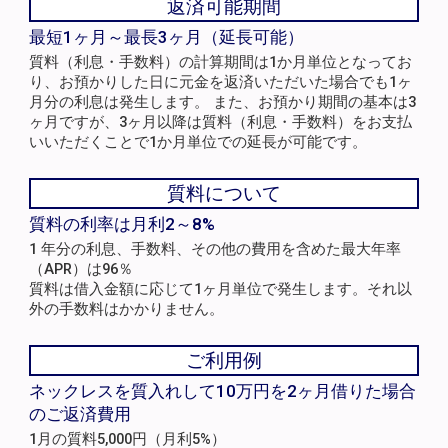
返済可能期間
最短1ヶ月～最長3ヶ月（延長可能）
質料（利息・手数料）の計算期間は1か月単位となってお
り、お預かりした日に元金を返済いただいた場合でも1ヶ
月分の利息は発生します。 また、お預かり期間の基本は3
ヶ月ですが、3ヶ月以降は質料（利息・手数料）をお支払
いいただくことで1か月単位での延長が可能です。
質料について
質料の利率は月利2～8%
1 年分の利息、手数料、その他の費用を含めた最大年率
（APR）は96％
質料は借入金額に応じて1ヶ月単位で発生します。それ以
外の手数料はかかりません。
ご利用例
ネックレスを質入れして10万円を2ヶ月借りた場合
のご返済費用
1月の質料5,000円（月利5%）