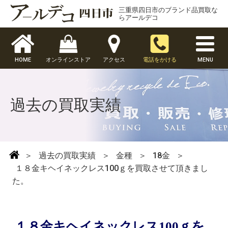
三重県四日市のブランド品買取な
らアールデコ
HOME
オンラインストア
アクセス
電話をかける
MENU
過去の買取実績
＞
過去の買取実績
＞
金種
＞
18金
＞
１８金キヘイネックレス100ｇを買取させて頂きまし
た。
１８金キヘイネックレス100ｇを