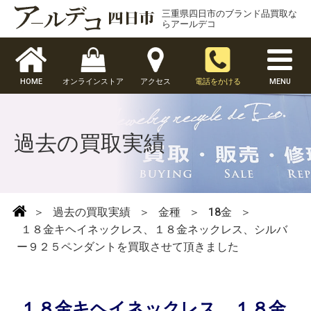
三重県四日市のブランド品買取な
らアールデコ
HOME
オンラインストア
アクセス
電話をかける
MENU
過去の買取実績
＞
過去の買取実績
＞
金種
＞
18金
＞
１８金キヘイネックレス、１８金ネックレス、シルバ
ー９２５ペンダントを買取させて頂きました
１８金キヘイネックレス、１８金