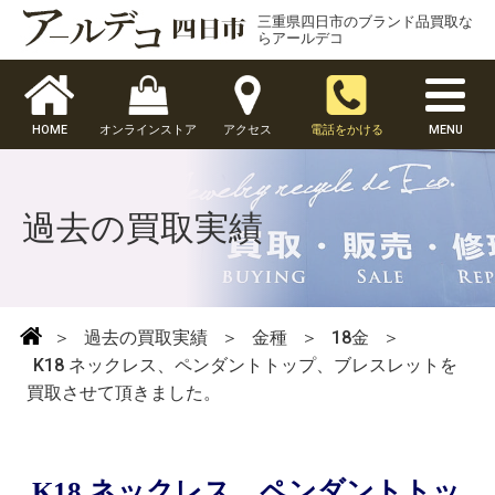
三重県四日市のブランド品買取な
らアールデコ
HOME
オンラインストア
アクセス
電話をかける
MENU
過去の買取実績
＞
過去の買取実績
＞
金種
＞
18金
＞
K18 ネックレス、ペンダントトップ、ブレスレットを
買取させて頂きました。
K18 ネックレス、ペンダントトッ