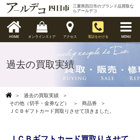
三重県四日市のブランド品買取な
らアールデコ
HOME
オンラインストア
アクセス
電話をかける
MENU
過去の買取実績
＞
過去の買取実績
＞
その他（切手・金券など）
＞
商品券
＞
ＪＣＢギフトカード買取りさせて頂きました。
ＪＣＢギフトカード買取りさせて