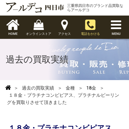
三重県四日市のブランド品買取な
らアールデコ
HOME
オンラインストア
アクセス
電話をかける
MENU
過去の買取実績
＞
過去の買取実績
＞
金種
＞
18金
＞
１８金・プラチナコンビピアス、プラチナルビーリン
グを買取りさせて頂きました
１８金・プラチナコンビピアス、