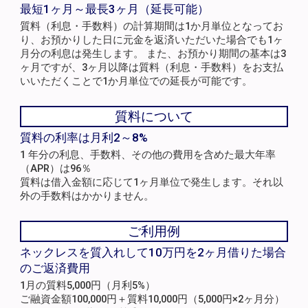
最短1ヶ月～最長3ヶ月（延長可能）
質料（利息・手数料）の計算期間は1か月単位となってお
り、お預かりした日に元金を返済いただいた場合でも1ヶ
月分の利息は発生します。 また、お預かり期間の基本は3
ヶ月ですが、3ヶ月以降は質料（利息・手数料）をお支払
いいただくことで1か月単位での延長が可能です。
質料について
質料の利率は月利2～8%
1 年分の利息、手数料、その他の費用を含めた最大年率
（APR）は96％
質料は借入金額に応じて1ヶ月単位で発生します。それ以
外の手数料はかかりません。
ご利用例
ネックレスを質入れして10万円を2ヶ月借りた場合
のご返済費用
1月の質料5,000円（月利5%）
ご融資金額100,000円＋質料10,000円（5,000円×2ヶ月分）