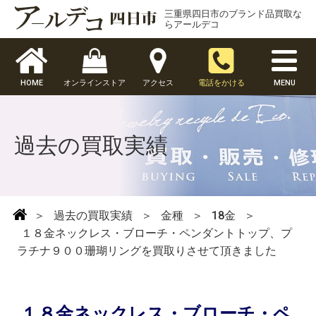
三重県四日市のブランド品買取な
らアールデコ
HOME
オンラインストア
アクセス
電話をかける
MENU
過去の買取実績
＞
過去の買取実績
＞
金種
＞
18金
＞
１８金ネックレス・ブローチ・ペンダントトップ、プ
ラチナ９００珊瑚リングを買取りさせて頂きました
１８金ネックレス・ブローチ・ペ