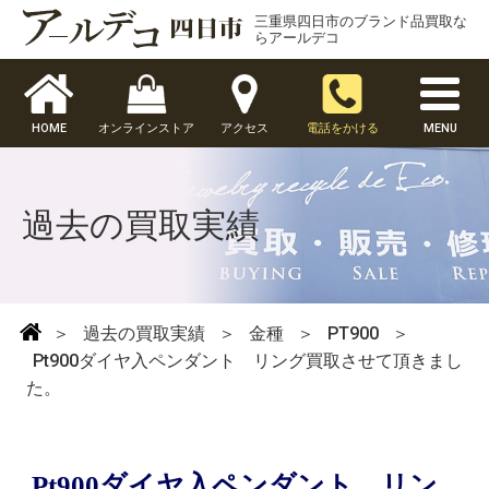
三重県四日市のブランド品買取な
らアールデコ
HOME
オンラインストア
アクセス
電話をかける
MENU
過去の買取実績
＞
過去の買取実績
＞
金種
＞
PT900
＞
Pt900ダイヤ入ペンダント リング買取させて頂きまし
た。
Pt900ダイヤ入ペンダント リン