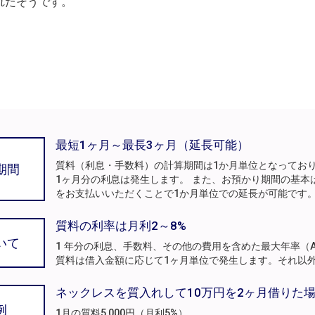
れたそうです。
最短1ヶ月～最長3ヶ月（延長可能）
質料（利息・手数料）の計算期間は1か月単位となってお
期間
1ヶ月分の利息は発生します。 また、お預かり期間の基本
をお支払いいただくことで1か月単位での延長が可能です
質料の利率は月利2～8%
いて
1 年分の利息、手数料、その他の費用を含めた最大年率（A
質料は借入金額に応じて1ヶ月単位で発生します。それ以
ネックレスを質入れして10万円を2ヶ月借りた
例
1月の質料5,000円（月利5%）