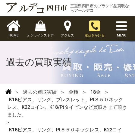
三重県四日市のブランド品買取な
らアールデコ
HOME
オンラインストア
アクセス
電話をかける
MENU
過去の買取実績
＞
過去の買取実績
＞
金種
＞
18金
＞
K18ピアス、リング、ブレスレット、Pt８５０ネック
レス、K22コイン、K18/Ptタイピンなど買取させて頂き
ました。
＞
K18ピアス、リング、Pt８５０ネックレス、K22コイ