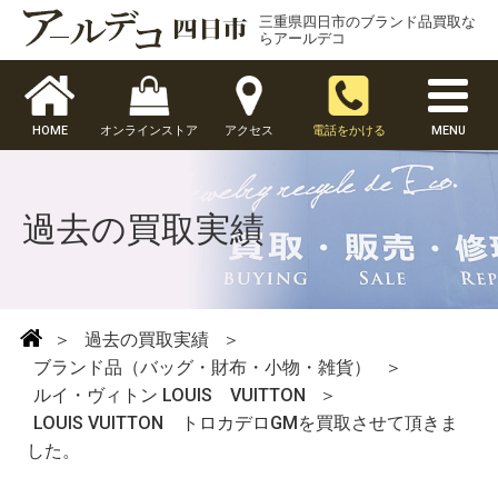
三重県四日市のブランド品買取な
らアールデコ
HOME
オンラインストア
アクセス
電話をかける
MENU
過去の買取実績
＞
過去の買取実績
＞
ブランド品（バッグ・財布・小物・雑貨）
＞
ルイ・ヴィトン LOUIS VUITTON
＞
LOUIS VUITTON トロカデロGMを買取させて頂きま
した。