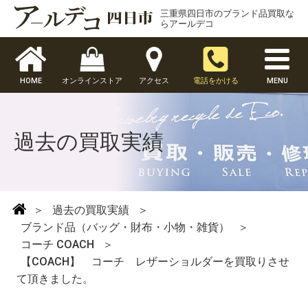
三重県四日市のブランド品買取な
らアールデコ
HOME
オンラインストア
アクセス
電話をかける
MENU
過去の買取実績
＞
過去の買取実績
＞
ブランド品（バッグ・財布・小物・雑貨）
＞
コーチ COACH
＞
【COACH】 コーチ レザーショルダーを買取りさせ
て頂きました。