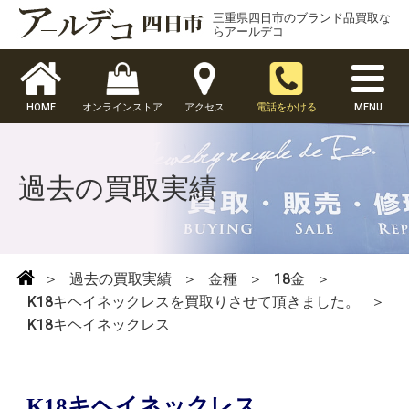
三重県四日市のブランド品買取な
らアールデコ
HOME
オンラインストア
アクセス
電話をかける
MENU
過去の買取実績
＞
過去の買取実績
＞
金種
＞
18金
＞
K18キヘイネックレスを買取りさせて頂きました。
＞
K18キヘイネックレス
K18キヘイネックレス