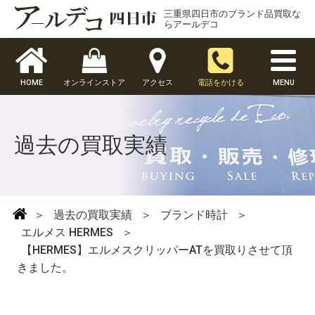
三重県四日市のブランド品買取な
らアールデコ
HOME
オンラインストア
アクセス
電話をかける
MENU
過去の買取実績
＞
過去の買取実績
＞
ブランド時計
＞
エルメス HERMES
＞
【HERMES】エルメスクリッパーATを買取りさせて頂
きました。