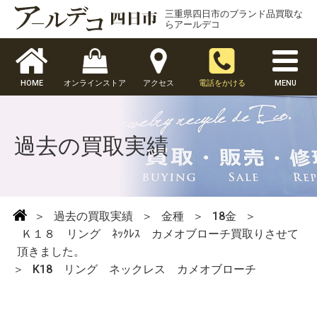
三重県四日市のブランド品買取な
らアールデコ
HOME
オンラインストア
アクセス
電話をかける
MENU
過去の買取実績
＞
過去の買取実績
＞
金種
＞
18金
＞
Ｋ１８ リング ﾈｯｸﾚｽ カメオブローチ買取りさせて
頂きました。
＞
K18 リング ネックレス カメオブローチ