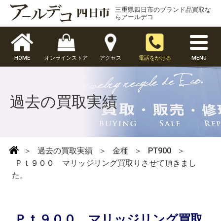
三重県四日市のブランド品買取な
らアールデコ
HOME
オンラインストア
アクセス
電話をかける
MENU
過去の買取実績
＞
過去の買取実績
＞
金種
＞
PT900
＞
Ｐｔ９００ マリッジリング買取りさせて頂きまし
た。
Ｐｔ９００ マリッジリング買取