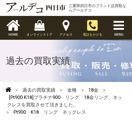
三重県四日市のブランド品買取な
らアールデコ
HOME
オンラインストア
アクセス
電話をかける
MENU
過去の買取実績
＞
過去の買取実績
＞
金種
＞
18金
＞
[Pt900 K18]プラチナ900 リング 18金リング、ネッ
クレスを買取させて頂きました。
＞
Pt900 K18 リング ネックレス