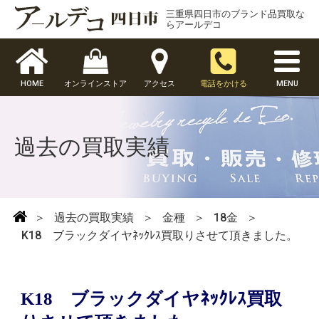
三重県四日市のブランド品買取な
らアールデコ
HOME
オンラインストア
アクセス
電話をかける
MENU
過去の買取実績
＞
過去の買取実績
＞
金種
＞
18金
＞
K18 ブラックダイヤﾈｯｸﾚｽ買取りさせて頂きました。
K18 ブラックダイヤﾈｯｸﾚｽ買取