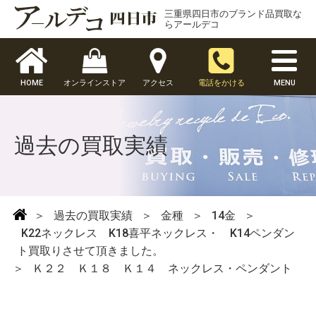
三重県四日市のブランド品買取な
らアールデコ
HOME
オンラインストア
アクセス
電話をかける
MENU
過去の買取実績
＞
過去の買取実績
＞
金種
＞
14金
＞
K22ネックレス K18喜平ネックレス・ K14ペンダン
ト買取りさせて頂きました。
＞
Ｋ２２ Ｋ１８ Ｋ１４ ネックレス・ペンダント