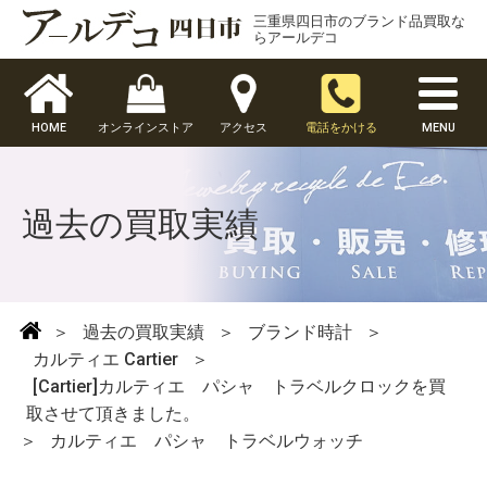
三重県四日市のブランド品買取な
らアールデコ
HOME
オンラインストア
アクセス
電話をかける
MENU
過去の買取実績
＞
過去の買取実績
＞
ブランド時計
＞
カルティエ Cartier
＞
[Cartier]カルティエ パシャ トラベルクロックを買
取させて頂きました。
＞
カルティエ パシャ トラベルウォッチ